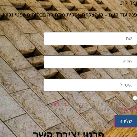
ומדויקת.
פנה עוד היום – כי הצלחה עסקית מתחילה בבסיס משפטי נכון.
שם
טלפון
אימייל
אני מאשר/ת כי קראתי ואני מסכים/ה ל
מדיניות
הפרטיות
של האתר שמופיעה בתחתית האתר.
שליחה
פרטי יצירת קשר