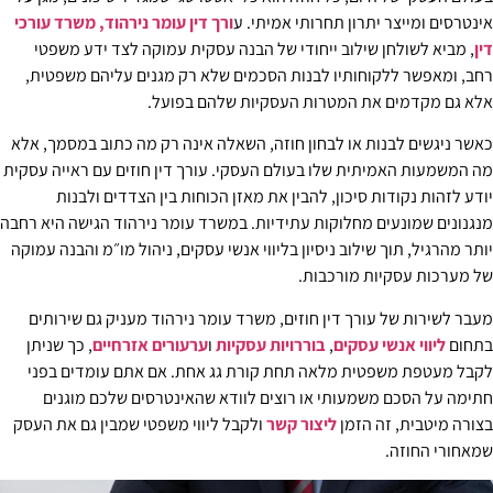
אינטרסים ומייצר יתרון תחרותי אמיתי. ע
ורך דין עומר נירהוד, משרד עורכי
דין
, מביא לשולחן שילוב ייחודי של הבנה עסקית עמוקה לצד ידע משפטי
רחב, ומאפשר ללקוחותיו לבנות הסכמים שלא רק מגנים עליהם משפטית,
אלא גם מקדמים את המטרות העסקיות שלהם בפועל.
כאשר ניגשים לבנות או לבחון חוזה, השאלה אינה רק מה כתוב במסמך, אלא
מה המשמעות האמיתית שלו בעולם העסקי. עורך דין חוזים עם ראייה עסקית
יודע לזהות נקודות סיכון, להבין את מאזן הכוחות בין הצדדים ולבנות
מנגנונים שמונעים מחלוקות עתידיות. במשרד עומר נירהוד הגישה היא רחבה
יותר מהרגיל, תוך שילוב ניסיון בליווי אנשי עסקים, ניהול מו״מ והבנה עמוקה
של מערכות עסקיות מורכבות.
מעבר לשירות של עורך דין חוזים, משרד עומר נירהוד מעניק גם שירותים
בתחום
ליווי אנשי עסקים
,
בוררויות עסקיות
ו
ערעורים אזרחיים
, כך שניתן
לקבל מעטפת משפטית מלאה תחת קורת גג אחת. אם אתם עומדים בפני
חתימה על הסכם משמעותי או רוצים לוודא שהאינטרסים שלכם מוגנים
בצורה מיטבית, זה הזמן
ליצור קשר
ולקבל ליווי משפטי שמבין גם את העסק
שמאחורי החוזה.