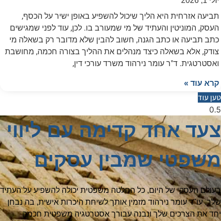
יולי 1, 2026
תביעה אזרחית היא הליך שיכול להשפיע באופן ישיר על הכסף,
העסק, המוניטין והעתיד של מי שמעורב בו. לכן, עוד לפני שמגישים
כתב תביעה או כתב הגנה, חשוב להבין שלא מדובר רק בשאלה מי
צודק, אלא בשאלה כיצד מנהלים את ההליך בצורה חכמה, מחושבת
ואסטרטגית. ד"ר עומר נירהוד משרד עורכי דין,
קרא עוד »
טען עוד
צעד אחד קדימה עם ליווי
משפטי שמבין עסקים
בעולם העסקי של היום, כל החלטה משפטית יכולה להשפיע על העתיד
שלך. עו"ד עומר נירהוד מזמין אותך לשיחת היכרות אישית, בה נבחן
יחד את הצרכים שלך ונבנה עבורך אסטרטגיה משפטית חכמה