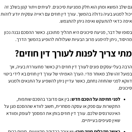
גם שלב המשא ומתן הוא חלק ממניעת סיכונים. לעיתים ויתור קטן בשלב זה
יכול למנוע בעיה גדולה בהמשך. עורך דין חוזים עם ראייה עסקית יודע לזהות
איפה כדאי להתעקש ואיפה ניתן להתגמש.
בסופו של דבר, מניעת סיכונים היא תהליך מתוכנן. כאשר ההסכם נבנה נכון
מהיסוד, ניתן להימנע מרוב הבעיות שעלולות להופיע בהמשך הדרך.
מתי צריך לפנות לעורך דין חוזים?
הרבה בעלי עסקים פונים לעורך דין חוזים רק כאשר מתעוררת בעיה, אך
בפועל זהו שלב מאוחר מדי. הערך האמיתי של עורך דין חוזים בא לידי ביטוי
דווקא לפני שהחוזה נחתם, כאשר עדיין ניתן להשפיע על התנאים ולמנוע
סיכונים.
לפני חתימה על הסכם חדש:
בין אם מדובר בהסכם שותפות,
התקשרות עם ספק או עסקה מסחרית, חשוב לוודא שההסכם מגן על
האינטרנסים שלכם. עורך דין חוזים בוחן את המסמך לעומק ומוודא
שאין סעיפים בעייתיים.
כאשר מקבלים חוזה מוכן:
יש צורך בבדיקה מקצועית. חוזים רבים