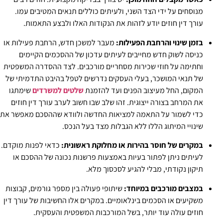
מנוסחים על ידי הצד השני, ולעיתים כוללים תנאים המטיבים עמו.
עורך דין חוזים יודע לזהות את הנקודות האלו ולבצע התאמות.
בזמן שינוי והרחבת הפעילות:
מעבר למשכן חדש, הרחבת פעילות או
כניסה לשוק חדש מחייבים לעיתים עדכון של ההסכמים הקיימים
וחתימה על חוזי שכירות מסחריים מורכבים. לצד ההסדרה המשפטית
של תנאי המושכר, בעלי העסקים נדרשים לטפל בהיבט התדמיתי של
המקום, החל מעיצוב הפנים ועד להזמנת
שלטים למשרדים
שימתגו
את המרחב בצורה ייצוגית. זהו שלב שבו חשוב לערב עורך דין חוזים
כדי לשמור על התאמה למציאות החדשה ולוודא שההסכם מאפשר את
שינויי המיתוג הללו ללא הגבלות מצד בעל הנכס.
במקרים של חוסר בהירות או מחלוקת ראשונית:
כדאי לפנות מוקדם.
לעיתים ניתן לפתור בעיות באמצעות פרשנות נכונה של ההסכם או
תיקון נקודתי, מבלי להגיע לסכסוך מלא.
במצבים מורכבים במיוחד:
שיתופי פעולה בין מספר גורמים, קבוצות
משקיעים או הסכמים בינלאומיים. במקרים אלו החשיבות של עורך דין
חוזים עולה עוד יותר, בשל המורכבות המשפטית והעסקית.