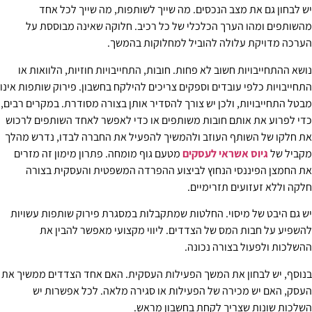
יש לבחון גם את מצב הנכסים. מה שייך לשותפות, מה שייך לכל אחד
מהשותפים ומהו הערך הכלכלי של כל רכיב. חלוקה שאינה מבוססת על
הערכה מדויקת עלולה להוביל למחלוקות בהמשך.
נושא ההתחייבויות חשוב לא פחות. חובות, התחייבויות חוזיות, הלוואות או
התחייבויות כלפי עובדים וספקים צריכים להילקח בחשבון. פירוק שותפות אינו
מבטל התחייבויות, ולכן יש צורך להסדיר אותן בצורה מסודרת. במקרים רבים,
כדי לפרוע את אותם חובות משותפים או כדי לאפשר לאחד השותפים לרכוש
את חלקו של השותף העוזב ולהמשיך להפעיל את החברה לבדו, נדרש מהלך
מקביל של
גיוס אשראי לעסקים
מטעם גוף מומחה. פתרון מימון זה מזרים
את החמצן הפיננסי הנחוץ לביצוע ההפרדה המשפטית והעסקית בצורה
חלקה וללא זעזועים תזרימיים.
יש גם היבט של מיסוי. החלטות שמתקבלות במסגרת פירוק שותפות עשויות
להשפיע על חבות המס של הצדדים. ליווי מקצועי מאפשר להבין את
ההשלכות ולפעול בצורה נכונה.
בנוסף, יש לבחון את המשך הפעילות העסקית. האם אחד הצדדים ממשיך את
העסק, האם יש מכירה של הפעילות או סגירה מלאה. לכל אפשרות יש
השלכות שונות שצריך לקחת בחשבון מראש.