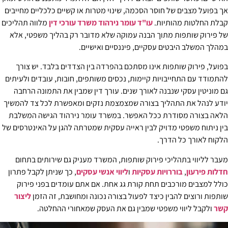
אך בפועל מצבים של חוסר הסכמה, שינוי מטרות או קשיים כלכליים מחייבים
קבלת החלטות מהותיות.
עו"ד עומר נירהוד משרד עורכי דין
מלווה תהליכים
של פירוק שותפות מתוך הבנה עמוקה שלא מדובר רק בהליך משפטי, אלא
במהלך המשלב היבטים עסקיים, פיננסיים ואישיים.
בפועל, פירוק שותפות אינו מסתכם בהפרדה בין הצדדים בלבד. יש צורך
להתמודד עם התחייבויות קיימות, נכסים משותפים, חובות, עובדים ולעיתים
גם מוניטין עסקי שנבנה לאורך שנים. עורך דין שמבין את התמונה הרחבה
יודע לנהל את התהליך בצורה שמצמצמת נזקים ומאפשרת לכל צד להמשיך
הלאה בצורה מסודרת ככל האפשר. במשרד עומר נירהוד הגישה המשלבת
בין ניתוח משפטי מדויק לבין ראייה עסקית שמטרתה להגן על האינטרסים של
הלקוח לאורך כל הדרך.
מעבר לליווי בתהליכי פירוק שותפות, המשרד מעניק גם שירותים בתחום
חדלות פירעון
,
בוררויות עסקיות
ו
ליווי אנשי עסקים
, כך שניתן לקבל פתרון
כולל למצבים מורכבים תחת קורת גג אחת. אם אתם עומדים בפני פירוק
שותפות ורוצים להבין כיצד לפעול בצורה נכונה ומחושבת, זה הזמן
ליצור
קשר
ולקבל ליווי משפטי שמבין גם את העסק שמאחורי ההחלטה.