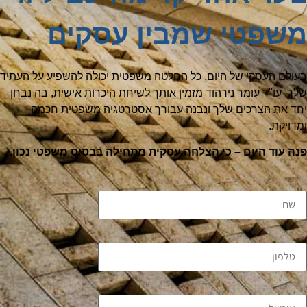
משפטי שמבין עסקים
בעולם העסקי של היום, כל החלטה משפטית יכולה להשפיע על העתיד
שלך. עו"ד עומר נירהוד מזמין אותך לשיחת היכרות אישית, בה נבחן
יחד את הצרכים שלך ונבנה עבורך אסטרטגיה משפטית חכמה
ומדויקת.
פנה עוד היום – כי הצלחה עסקית מתחילה בבסיס משפטי נכון.
שם
טלפון
אימייל