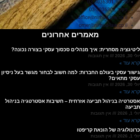
טלפון: 03-3036301
פקס: 03-3036302
office@nirhod-law.co.il
omer@nirhod-law.co.il
מאמרים אחרונים
ליטיגציה מסחרית: איך מנהלים סכסוך עסקי בצורה נכונה?
יולי 30, 2026
אין תגובות
קרא עוד »
גישור עסקי בעולם החברות: למה חשוב לבחור מגשר בעל ניסיון
עסקי מתאים?
יולי 30, 2026
אין תגובות
קרא עוד »
אסטרטיה בניהול תביעה אזרחית – חשיבות אסטרטגיה בניהול
תביעה
יולי 1, 2026
אין תגובות
קרא עוד »
כרונולוגיה של הונאת קריפטו
יולי 1, 2026
אין תגובות