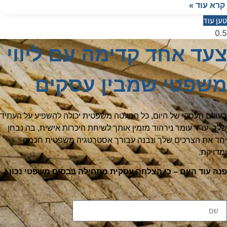
קרא עוד »
טען עוד
צעד אחד קדימה עם ליווי
משפטי שמבין עסקים
בעולם העסקי של היום, כל החלטה משפטית יכולה להשפיע על העתיד
שלך. עו"ד עומר נירהוד מזמין אותך לשיחת היכרות אישית, בה נבחן
יחד את הצרכים שלך ונבנה עבורך אסטרטגיה משפטית חכמה
ומדויקת.
פנה עוד היום – כי הצלחה עסקית מתחילה בבסיס משפטי נכון.
שם