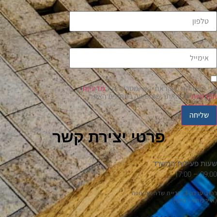
טלפון
אימייל
אני מאשר/ת כי קראתי ואני מסכים/ה ל
מדיניות
הפרטיות
של האתר שמופיעה בתחתית האתר.
שליחה
פרטי יצירת קשר
שעות פעילות המשרד
09:00 – 17:00
רחוב ערבה 3, קריית שדה התעופה
(איירפורט – סיטי)