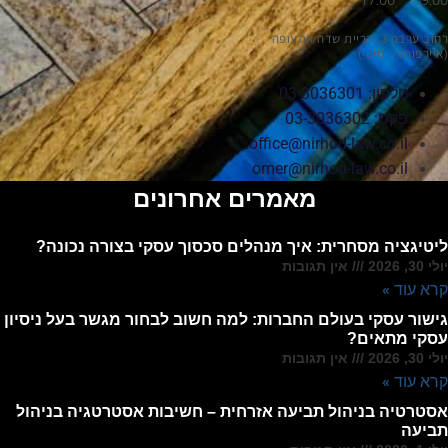
09:00 – 17:00
רחוב ערבה 3, קריית שדה התעופה
(איירפורט – סיטי)
טלפון: 03-3036301
פקס: 03-3036302
office@nirhod-law.co.il
omer@nirhod-law.co.il
מאמרים אחרונים
ליטיגציה מסחרית: איך מנהלים סכסוך עסקי בצורה נכונה?
יולי 30, 2026
אין תגובות
קרא עוד »
גישור עסקי בעולם החברות: למה חשוב לבחור מגשר בעל ניסיון
עסקי מתאים?
יולי 30, 2026
אין תגובות
קרא עוד »
אסטרטיה בניהול תביעה אזרחית – חשיבות אסטרטגיה בניהול
תביעה