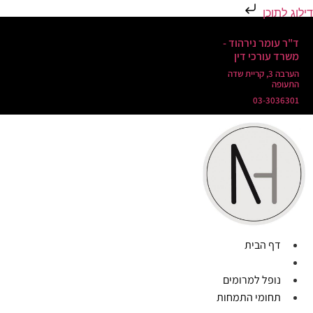
דילוג לתוכן
ד"ר עומר נירהוד -
משרד עורכי דין
הערבה 3, קריית שדה
התעופה
03-3036301
דף הבית
אודות
נופל למרומים
תחומי התמחות