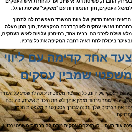
בפירוק החברה, פשיטת רגל אישית, ועד להחזרת איש העסקים
למעגל העסקים, תוך התמודדות עם "משקעי" פשיטת הרגל.
הראיה יוצאת הדופן של צוות המשרד מאפשרת לנו לתמוך
בחברות ואנשי עסקים לאורך דרכם המקצועית, תוך מתן מעלה
מלא ושלם לצרכיהם, בבית אחד, בחיסכון עלויות לאיש העסקים,
ובעיקר ביכולת לתת ראיה רחבה המקיפה את כל צרכיו.
צעד אחד קדימה עם ליווי
משפטי שמבין עסקים
בעולם העסקי של היום, כל החלטה משפטית יכולה להשפיע על העתיד
שלך. עו"ד עומר נירהוד מזמין אותך לשיחת היכרות אישית, בה נבחן
יחד את הצרכים שלך ונבנה עבורך אסטרטגיה משפטית חכמה
ומדויקת.
פנה עוד היום – כי הצלחה עסקית מתחילה בבסיס משפטי נכון.