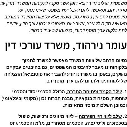
משפטית, שילוב נדיר ויוצא דופן אשר מקנה ללקוחות המשרד יתרון על
מתחריהם, ומאפשר להם לקבל יעוץ משפטי שאינו נסמך על
משפטנים להם אין ניסיון עסקי מעשי, אלא על צוות המשרד המורכב
מאנשי עסקים לשעבר, אשר כיום, מאחורי שולחן עורך הדין, יודעים
לתת ללקוח ערך מוסף ייחודי, בניצוחו של עו"ד נירהוד.
עומר נירהוד, משרד עורכי דין
נסיונו הרחב של צוות המשרד מאפשר למשרד לתמוך
בלקוחותינו מעבר להיבטים המשפטיים, גם בהיבטים עסקיים
נושקים, באופן בו משרדנו יודע להגביר את פוטנציאל ההצלחה
של לקוחותינו ולתרום להם ערך מוסף רב.
1.
שלב הקמת ופתיחת החברה
, הכולל הסכמי יסוד והסכמי
שותפות, מסגרות בנקאיות, מבנה חברות נכון (מקומי ובינלאומי)
וכמובן השלכות מיסוי מתאימות.
2.
שלב ליווי חיי הפירמה
– ליווי מיזוגים ורכישות, טיפול
בסכסוכים וליטיגציה, הסכמים מסחריים, מו"מ והסכמי גיוס