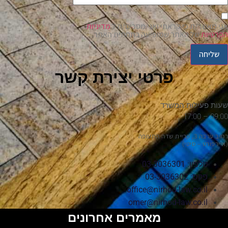
אני מאשר/ת כי קראתי ואני מסכים/ה ל
מדיניות
הפרטיות
של האתר שמופיעה בתחתית האתר.
שליחה
פרטי יצירת קשר
שעות פעילות המשרד
09:00 – 17:00
רחוב ערבה 3, קריית שדה התעופה
(איירפורט – סיטי)
טלפון: 03-3036301
פקס: 03-3036302
office@nirhod-law.co.il
omer@nirhod-law.co.il
מאמרים אחרונים