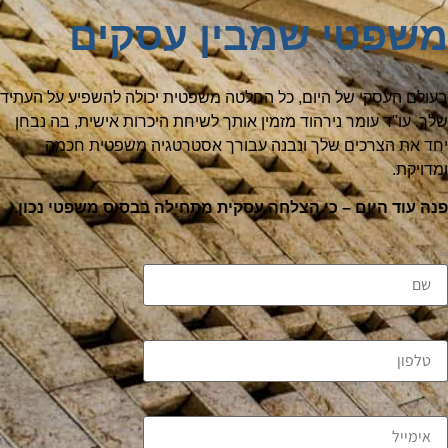
משפטי שמבין עסקים
בעולם העסקי של היום, כל החלטה משפטית יכולה להשפיע על העתיד
שלך. עו"ד עומר נירהוד מזמין אותך לשיחת היכרות אישית, בה נבחן
יחד את הצרכים שלך ונבנה עבורך אסטרטגיה משפטית חכמה
ומדויקת.
פנה עוד היום – כי הצלחה עסקית מתחילה בבסיס משפטי נכון.
שם
טלפון
אימייל