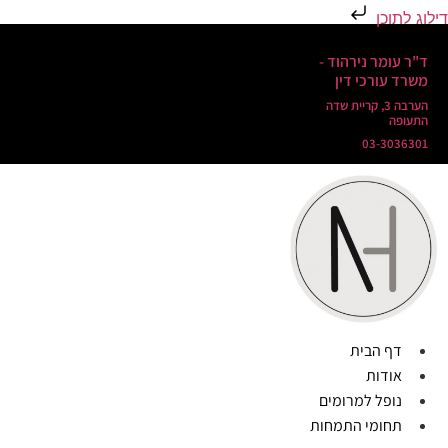
דילוג לתוכן
ד"ר עומר נירהוד -
משרד עורכי דין
הערבה 3, קריית שדה
התעופה
03-3036301
דף הבית
אודות
נופל למרומים
תחומי התמחות