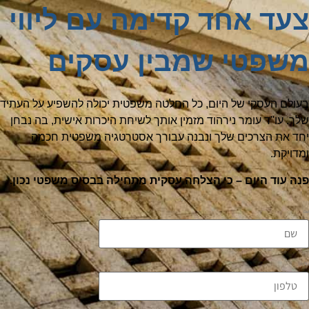
צעד אחד קדימה עם ליווי
משפטי שמבין עסקים
בעולם העסקי של היום, כל החלטה משפטית יכולה להשפיע על העתיד
שלך. עו"ד עומר נירהוד מזמין אותך לשיחת היכרות אישית, בה נבחן
יחד את הצרכים שלך ונבנה עבורך אסטרטגיה משפטית חכמה
ומדויקת.
פנה עוד היום – כי הצלחה עסקית מתחילה בבסיס משפטי נכון.
שם
טלפון