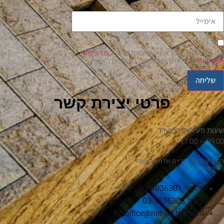
אימייל
אני מאשר/ת כי קראתי ואני מסכים/ה ל
מדיניות
הפרטיות
של האתר שמופיעה בתחתית האתר.
שליחה
פרטי יצירת קשר
שעות פעילות המשרד
09:00 – 17:00
רחוב ערבה 3, קריית שדה התעופה
(איירפורט – סיטי)
טלפון: 03-3036301
פקס: 03-3036302
office@nirhod-law.co.il