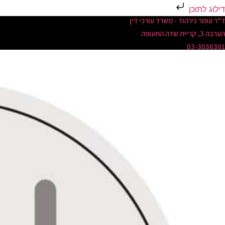
דילוג לתוכן
ד"ר עומר נירהוד - משרד עורכי דין
הערבה 3, קריית שדה התעופה
03-3036301