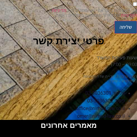
אני מאשר/ת כי קראתי ואני מסכים/ה ל
מדיניות
הפרטיות
של האתר שמופיעה בתחתית האתר.
שליחה
פרטי יצירת קשר
שעות פעילות המשרד
09:00 – 17:00
רחוב ערבה 3, קריית שדה התעופה
(איירפורט – סיטי)
טלפון: 03-3036301
פקס: 03-3036302
office@nirhod-law.co.il
omer@nirhod-law.co.il
מאמרים אחרונים