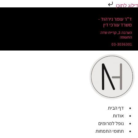
דילוג לתוכן
ד"ר עומר נירהוד -
משרד עורכי דין
הערבה 3, קריית שדה
התעופה
03-3036301
דף הבית
אודות
נופל למרומים
תחומי התמחות