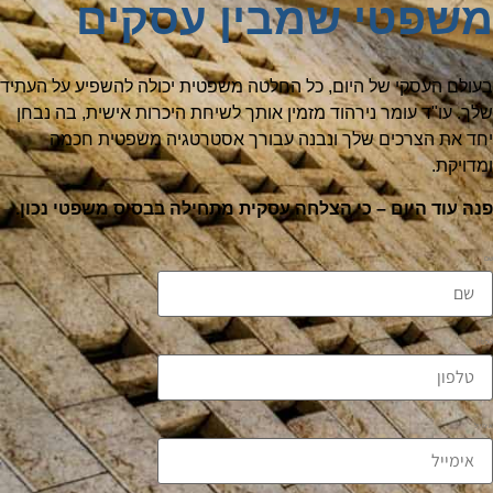
משפטי שמבין עסקים
בעולם העסקי של היום, כל החלטה משפטית יכולה להשפיע על העתיד
שלך. עו"ד עומר נירהוד מזמין אותך לשיחת היכרות אישית, בה נבחן
יחד את הצרכים שלך ונבנה עבורך אסטרטגיה משפטית חכמה
ומדויקת.
פנה עוד היום – כי הצלחה עסקית מתחילה בבסיס משפטי נכון.
שם
טלפון
אימייל