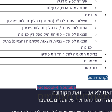
איך זה לפשוט רגל?
חתונה מהגיהנום, ערוץ 10
מדריכים
תשלום היחיד לכנ”ר (ממונה) בהליך חדלות פירעון
התנהלות היחיד / ה בהליך חדלות פירעון
הוצאה לפועל – פתיחת תיק פסק דין מזונות
הוצאה לפועל – גביית הוצאות משתנות (חצאים) בתיק
מזונות
בדיקת התאמה להליך חדלות פירעון
מאמרים
צור קשר
לקביעת פגישה
Facebook-f
Youtube
זאת לא אני - זאת הקורונה
מאמרים מצולמים
ההזדמנות הגדולה של עסקים במשבר
אני רוצה להגיד משהו שהוא אולי לא פופולרי אבל הקורונה