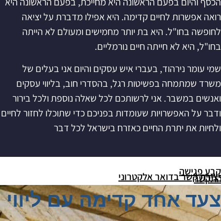
הכסף והיום בפעם הראשונה היא מחייכת, בפעם הראשונה היא
רואה אפשרות לחיים קדימה. היא אפילו מדברת על יציאה
לחופשה בחו"ל. היא בת יותר מחמישים ומעולם לא הייתה
בחו"ל, היא לא חייתה חיים נורמליים.
שמי עומר נירהוד, בעברי איש עסקים והיום אני בעלים של
משרד שמתמחה בפשיטות רגל, בהסדרי חוב, בליווי עסקים
ואנשים במשבר. אני לרשותכם לכל שאלה נוספת ולכל בירור
ודבר על האפשרויות שעומדות בפניכם כדי שתוכלו לחזור לחיים
ולחיות את יתרת החיים כאזרח בישראל לכל דבר
קבע פגישה
יצירת קשר בדואר אלקטרוני
תקשר
צעד אחד קדימה עם ליווי