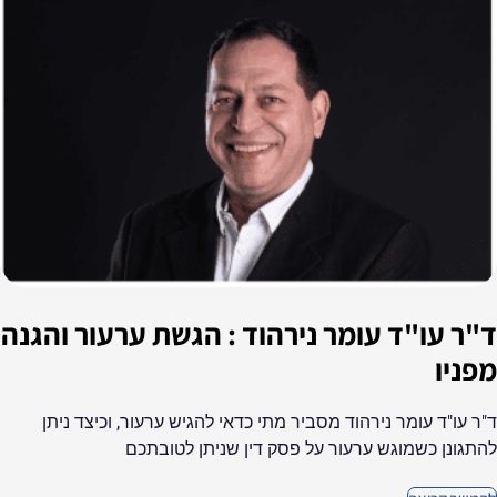
ד"ר עו"ד עומר נירהוד : הגשת ערעור והגנה
מפניו
ד"ר עו"ד עומר נירהוד מסביר מתי כדאי להגיש ערעור, וכיצד ניתן
להתגונן כשמוגש ערעור על פסק דין שניתן לטובתכם