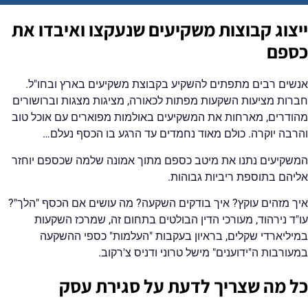
ייצוג קבוצות משקיעים שנעקצו ואיבדו את
כספם
אנשים רבים מתפתים להשקיע בקבוצת משקיעים בארץ ובחו"ל.
חברות מציעות השקעות מפתות לכאורה, מציגות מצגות וברושורים
מהודרים, מארחות את המשקיעים באולמות מפוארים עם אוכל טוב
והרבה יוקרה. כולם מאוד נחמדים עד הרגע בו הכסף נעלם…
המשקיעים נתנו את מיטב כספם מתוך אמונה שלמה שכספם יוחזר
אליהם בתוספת ריביות גבוהות.
איך מזהים עוקץ? איך בודקים השקעה? מה עושים אם הכסף "הלך"?
עו"ד נירהוד, מעורכי הדין הבולטים בתחום זה, שמרכז השקעות
במיליארדי שקלים, בראיון בעקבות "העלמות" כספי ההשקעה
במעורבות ה"ידוענים" מישל טרוני ודניס צ'רקוב.
כל מה שצריך לדעת על סגירת עסק