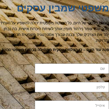
משפטי שמבין עסקים
בעולם העסקי של היום, כל החלטה משפטית יכולה להשפיע על העתיד
שלך. עו"ד עומר נירהוד מזמין אותך לשיחת היכרות אישית, בה נבחן
יחד את הצרכים שלך ונבנה עבורך אסטרטגיה משפטית חכמה
ומדויקת.
פנה עוד היום – כי הצלחה עסקית מתחילה בבסיס משפטי נכון.
שם
טלפון
אימייל