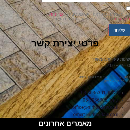
אני מאשר/ת כי קראתי ואני מסכים/ה ל
מדיניות
הפרטיות
של האתר שמופיעה בתחתית האתר.
שליחה
פרטי יצירת קשר
שעות פעילות המשרד
09:00 – 17:00
רחוב ערבה 3, קריית שדה התעופה
(איירפורט – סיטי)
טלפון: 03-3036301
פקס: 03-3036302
office@nirhod-law.co.il
omer@nirhod-law.co.il
מאמרים אחרונים