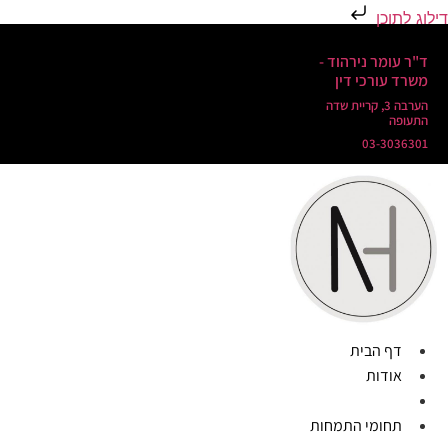
דילוג לתוכן
ד"ר עומר נירהוד -
משרד עורכי דין
הערבה 3, קריית שדה
התעופה
03-3036301
דף הבית
אודות
נופל למרומים
תחומי התמחות