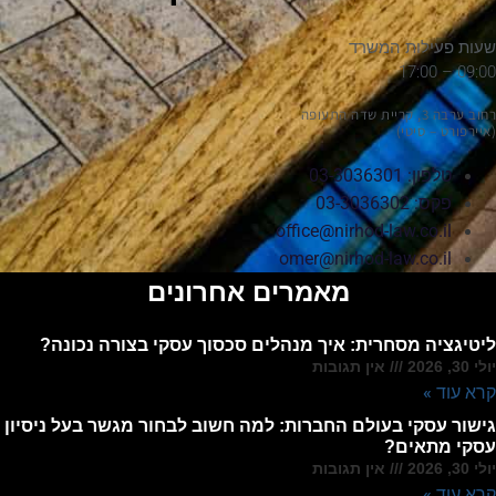
שעות פעילות המשרד
09:00 – 17:00
רחוב ערבה 3, קריית שדה התעופה
(איירפורט – סיטי)
טלפון: 03-3036301
פקס: 03-3036302
office@nirhod-law.co.il
omer@nirhod-law.co.il
מאמרים אחרונים
ליטיגציה מסחרית: איך מנהלים סכסוך עסקי בצורה נכונה?
יולי 30, 2026
אין תגובות
קרא עוד »
גישור עסקי בעולם החברות: למה חשוב לבחור מגשר בעל ניסיון
עסקי מתאים?
יולי 30, 2026
אין תגובות
קרא עוד »