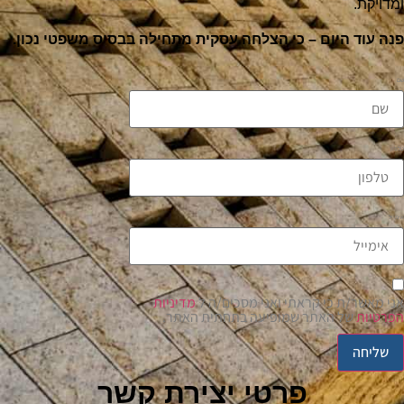
ומדויקת.
פנה עוד היום – כי הצלחה עסקית מתחילה בבסיס משפטי נכון.
שם
טלפון
אימייל
אני מאשר/ת כי קראתי ואני מסכים/ה ל
מדיניות
הפרטיות
של האתר שמופיעה בתחתית האתר.
שליחה
פרטי יצירת קשר