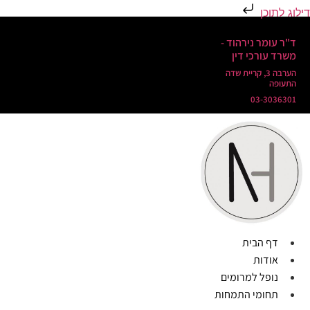
דילוג לתוכן
ד"ר עומר נירהוד -
משרד עורכי דין
הערבה 3, קריית שדה
התעופה
03-3036301
דף הבית
אודות
נופל למרומים
תחומי התמחות