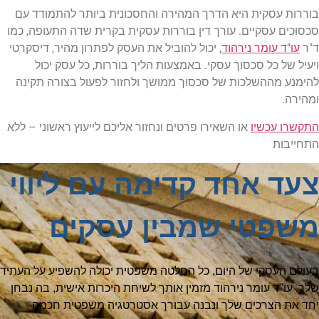
בוררות עסקית היא הדרך המהירה והחסכונית ביותר להתמודד עם
סכסוכים עסקיים. עורך דין בוררות עסקית בקרית שדה התעופה, כמו
ד"ר
עו"ד עומר נירהוד
, יכול להוביל את העסק לפתרון מהיר, דיסקרטי
ויעיל של כל סכסוך עסקי. באמצעות הליך בוררות, כל עסק יכול
להימנע מההשלכות של סכסוך ממושך ולחזור לפעול בצורה תקינה
ומהירה.
התקשרו עכשיו
או השאירו פרטים ונחזור אליכם לייעוץ ראשוני – ללא
התחייבות
צעד אחד קדימה עם ליווי
משפטי שמבין עסקים
בעולם העסקי של היום, כל החלטה משפטית יכולה להשפיע על העתיד
שלך. עו"ד עומר נירהוד מזמין אותך לשיחת היכרות אישית, בה נבחן
יחד את הצרכים שלך ונבנה עבורך אסטרטגיה משפטית חכמה