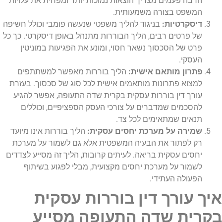
הרבה פעמים מצריך הוצאות נמוכות יותר ומפחית את עלויות
המשפט בצורה משמעותית.
דיסקרטיות:
בניגוד להליך משפטי שנעשה פומבי וכולל חשיפה
של פרטים רבים, הליך הבוררות מתנהל באופן דיסקרטי. כך כל
פרט של הסכסוך נשאר חסוי, ומונע את הפגיעות במוניטין
העסקי.
פתרון מותאם אישית:
הליך בוררות מאפשר למשתתפים
למצוא פתרונות מותאמים אישית לכל סוג של סכסוך. בעזרת
עורך דין בוררות עסקית בקרית שדה התעופה, אפשר להגיע
להסכמים שמדברים על צורכי העסק הספציפיים, וכוללים
תנאים שמתאימים לכל צד.
שמירה על מערכת יחסים עסקית:
הליך בוררות אינו מיועד
רק לפתור את הבעיה המשפטית אלא גם לשמור על מערכת
יחסים עסקית בריאה. לעיתים קרובות, הליך זה מסייע לצדדים
לשמור על מערכת יחסים מקצועית, מבלי לפגוע בשיתוף
הפעולה העתידי.
איך עורך דין בוררות עסקית
בקרית שדה התעופה מסייע