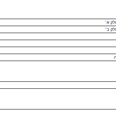
לק א’
לק ב’