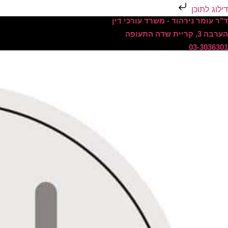
דילוג לתוכן
ד"ר עומר נירהוד - משרד עורכי דין
הערבה 3, קריית שדה התעופה
03-3036301