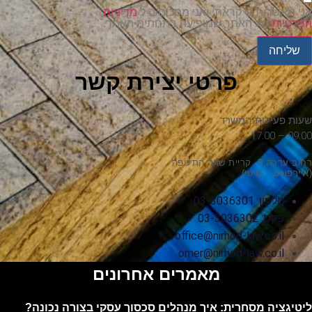
אני מאשר/ת כי קראתי ואני מסכים/ה ל
מדיניות
הפרטיות
של האתר שמופיעה בתחתית האתר.
שליחה
פרטי יצירת קשר
שעות פעילות המשרד
09:00 – 17:00
רחוב ערבה 3, קריית שדה התעופה
(איירפורט – סיטי)
טלפון: 03-3036301
פקס: 03-3036302
office@nirhod-law.co.il
omer@nirhod-law.co.il
מאמרים אחרונים
ליטיגציה מסחרית: איך מנהלים סכסוך עסקי בצורה נכונה?