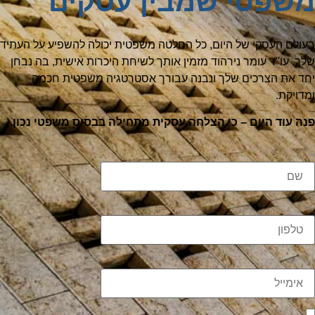
משפטי שמבין עסקים
בעולם העסקי של היום, כל החלטה משפטית יכולה להשפיע על העתיד
שלך. עו"ד עומר נירהוד מזמין אותך לשיחת היכרות אישית, בה נבחן
יחד את הצרכים שלך ונבנה עבורך אסטרטגיה משפטית חכמה
ומדויקת.
פנה עוד היום – כי הצלחה עסקית מתחילה בבסיס משפטי נכון.
שם
טלפון
אימייל