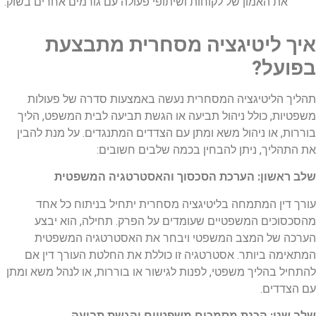
את האמון של לקוחות ושיתופי פעולה עם גורמים אחרים בשוק.
איך ליטיגציה מסחרית מתבצעת
בפועל?
תהליך הליטיגציה המסחרית נעשה באמצעות סדרה של פעולות
משפטיות, כולל ניהול תביעה או הגשת תביעה לבית המשפט, הליך
בוררות, או ניהול משא ומתן עם הצדדים המתנגדים. על מנת להבין
את התהליך, ניתן להבחין בכמה שלבים חשובים:
שלב ראשון: הערכת הסכסוך והאסטרטגיה המשפטית
עורך דין המתמחה בליטיגציה מסחרית יתחיל בניתוח כל אחד
מהסכסוכים המשפטיים שעומדים על הפרק. תחילה, הוא יבצע
הערכה של המצב המשפטי ויבחר את האסטרטגיה המשפטית
המתאימה ביותר. אסטרטגיה זו כוללת את החלטת העורך דין אם
להתחיל בהליך משפטי, לפנות לגישור או בוררות, או לנהל משא ומתן
עם הצדדים.
שלב שני: הכנת מסמכים משפטיים והגשת תביעה