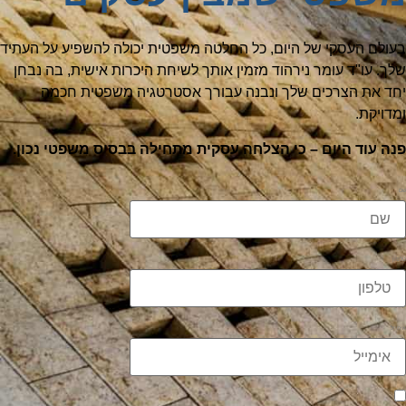
בעולם העסקי של היום, כל החלטה משפטית יכולה להשפיע על העתיד
שלך. עו"ד עומר נירהוד מזמין אותך לשיחת היכרות אישית, בה נבחן
יחד את הצרכים שלך ונבנה עבורך אסטרטגיה משפטית חכמה
ומדויקת.
פנה עוד היום – כי הצלחה עסקית מתחילה בבסיס משפטי נכון.
שם
טלפון
אימייל