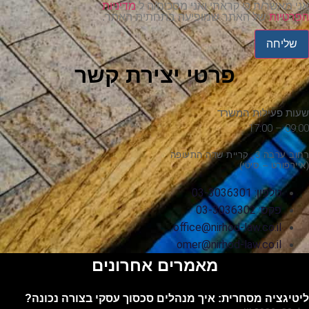
אני מאשר/ת כי קראתי ואני מסכים/ה ל
מדיניות
הפרטיות
של האתר שמופיעה בתחתית האתר.
שליחה
פרטי יצירת קשר
שעות פעילות המשרד
09:00 – 17:00
רחוב ערבה 3, קריית שדה התעופה
(איירפורט – סיטי)
טלפון: 03-3036301
פקס: 03-3036302
office@nirhod-law.co.il
omer@nirhod-law.co.il
מאמרים אחרונים
ליטיגציה מסחרית: איך מנהלים סכסוך עסקי בצורה נכונה?