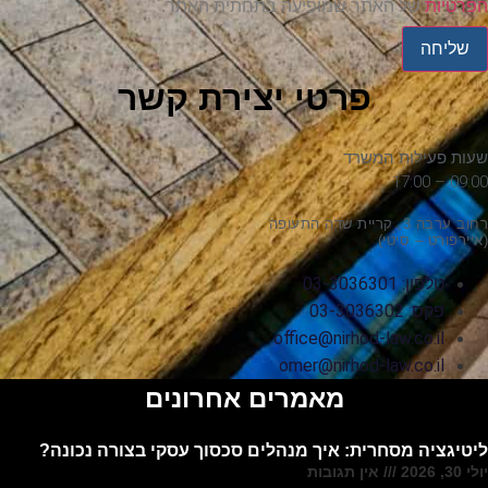
הפרטיות
של האתר שמופיעה בתחתית האתר.
שליחה
פרטי יצירת קשר
שעות פעילות המשרד
09:00 – 17:00
רחוב ערבה 3, קריית שדה התעופה
(איירפורט – סיטי)
טלפון: 03-3036301
פקס: 03-3036302
office@nirhod-law.co.il
omer@nirhod-law.co.il
מאמרים אחרונים
ליטיגציה מסחרית: איך מנהלים סכסוך עסקי בצורה נכונה?
יולי 30, 2026
אין תגובות