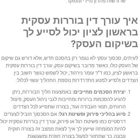
שדורשות פתרון מיידי וממוקד.
איך עורך דין בוררות עסקית
בראשון לציון יכול לסייע לך
בשיקום העסק?
לעיתים, סכסוך עסקי לא נגמר רק בהסכם חדש, אלא דורש גם שיקום
של העסק כולו. כאשר מדובר בשיקום עסק, עורך דין בוררות עסקית
בראשון לציון, כמו ד"ר עומר נירהוד, יכול לשמש כגשר חשוב בין
הצדדים ולסייע למנוע התדרדרות נוספת. התהליך עשוי לכלול:
יצירת הסכמים מחייבים:
באמצעות הליך הבוררות, ניתן
להגיע להסכמות ברורות ומחייבות לגבי ניהול העסק, פיצול
הרווחים, תנאי העבודה ועוד, בצורה שתסייע לכל הצדדים.
סיוע בהליכי פירוק ופשיטת רגל:
אם הסכסוך הוביל לצעדים
דרסטיים כמו פשיטת רגל או פירוק, עורך דין בוררות עסקית יכול
להיות המומחה שייעץ לך איך לצאת ממצב זה בצורה חוקית
ונכונה, כך שתחזור לפעול בצורה חוקית ומשגשגת.