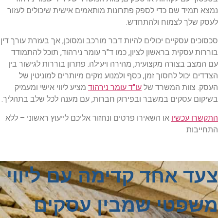
נמצא תמיד שם כדי לספק פתרונות מותאמים אישית שיכולים לעזור
לעסק שלך לצמוח ולהתחדש.
סכסוכים עסקיים יכולים להיות דבר מורכב ומסוכן, אך בעזרת עורך דין
בוררות עסקית בראשון לציון, כמו ד"ר עומר נירהוד, תוכל להתמודד
עם המצב בצורה מקצועית, מהירה ויעילה. פתרון בוררות לגישור בין
הצדדים יכול לחסוך זמן, כסף ולמנוע נזקים מיותרים למוניטין של
העסק. צוות המשרד של
עו"ד עומר נירהוד
מציע ליווי אישי ומעמיק
בשיקום עסקים במשבר ובפירוק חברות, עם מענה לכל שלב בתהליך.
התקשרו עכשיו
או השאירו פרטים ונחזור אליכם לייעוץ ראשוני – ללא
התחייבות
צעד אחד קדימה עם ליווי
משפטי שמבין עסקים