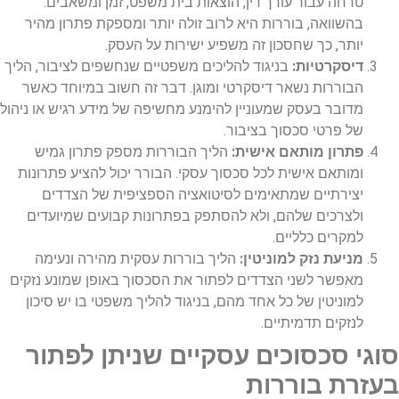
טרחה עבור עורך דין, הוצאות בית משפט, זמן ומשאבים.
בהשוואה, בוררות היא לרוב זולה יותר ומספקת פתרון מהיר
יותר, כך שחסכון זה משפיע ישירות על העסק.
דיסקרטיות:
בניגוד להליכים משפטיים שנחשפים לציבור, הליך
הבוררות נשאר דיסקרטי ומוגן. דבר זה חשוב במיוחד כאשר
מדובר בעסק שמעוניין להימנע מחשיפה של מידע רגיש או ניהול
של פרטי סכסוך בציבור.
פתרון מותאם אישית:
הליך הבוררות מספק פתרון גמיש
ומותאם אישית לכל סכסוך עסקי. הבורר יכול להציע פתרונות
יצירתיים שמתאימים לסיטואציה הספציפית של הצדדים
ולצרכים שלהם, ולא להסתפק בפתרונות קבועים שמיועדים
למקרים כלליים.
מניעת נזק למוניטין:
הליך בוררות עסקית מהירה ונעימה
מאפשר לשני הצדדים לפתור את הסכסוך באופן שמונע נזקים
למוניטין של כל אחד מהם, בניגוד להליך משפטי בו יש סיכון
לנזקים תדמיתיים.
סוגי סכסוכים עסקיים שניתן לפתור
בעזרת בוררות