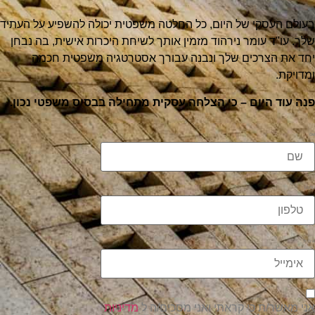
בעולם העסקי של היום, כל החלטה משפטית יכולה להשפיע על העתיד
שלך. עו"ד עומר נירהוד מזמין אותך לשיחת היכרות אישית, בה נבחן
יחד את הצרכים שלך ונבנה עבורך אסטרטגיה משפטית חכמה
ומדויקת.
פנה עוד היום – כי הצלחה עסקית מתחילה בבסיס משפטי נכון.
שם
טלפון
אימייל
אני מאשר/ת כי קראתי ואני מסכים/ה ל
מדיניות