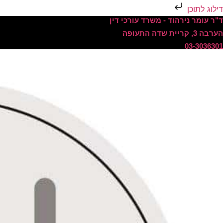
דילוג לתוכן
ד"ר עומר נירהוד - משרד עורכי דין
הערבה 3, קריית שדה התעופה
03-3036301