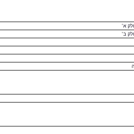
לק א’
לק ב’