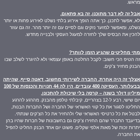
מראש.
אבל זה לא דבר מתוכנן, זה בא פתאום
.
לא, אפשר לתכנן. כך אתה הופך אירוע בלתי נשלט לאירוע פחות או יותר
נשלט, ומאפשר למזער נזקים וגם לסיים עם זה יותר מהר. זה גם עוזר
להכין את הבסיס שלך לחזרה למעגל העסקי ולבנייה מחדש.
מתי מחליטים שהגיע הזמן לוותר
?
זה הטיפ הכי חשוב: לקבל החלטה באופן עצמאי ולא להיגרר לשלב שבו
הבנק מחזיר צ'קים.
אצלך זה היה אחרת. החברה לשירותי מחשוב, דאטה סייף, שהיתה
בבעלותך, העסיקה 400 עובדים, היו לה 44 חנויות והכנסות של 100
מיליון דולר בשנה – קרסה בלי שיכולת להתכונן
.
יום שישי, רבע ל-12 בצהריים, קיבלתי טלפון מהבנק. מהרגע להרגע
החליטו לסגור את כל קווי האשראי של החברה ושל החברות הבנות,
לבטל את כל כרטיסי האשראי שלי ולהחזיר את כל הצ'קים שנתתי.
בדיעבד התברר שהם החזירו צ'קים גם בחשבונות של חברות שהיו בהן
יתרות זכות של מאות אלפי שקלים. פשוט יום אחד הבנק החליט להפיל
את החברה.