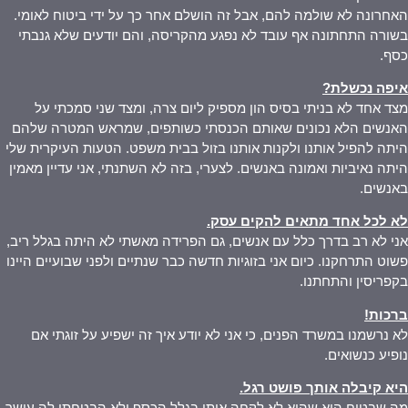
האחרונה לא שולמה להם, אבל זה הושלם אחר כך על ידי ביטוח לאומי.
בשורה התחתונה אף עובד לא נפגע מהקריסה, והם יודעים שלא גנבתי
כסף.
איפה נכשלת
?
מצד אחד לא בניתי בסיס הון מספיק ליום צרה, ומצד שני סמכתי על
האנשים הלא נכונים שאותם הכנסתי כשותפים, שמראש המטרה שלהם
היתה להפיל אותנו ולקנות אותנו בזול בבית משפט. הטעות העיקרית שלי
היתה נאיביות ואמונה באנשים. לצערי, בזה לא השתנתי, אני עדיין מאמין
באנשים.
לא לכל אחד מתאים להקים עסק
.
אני לא רב בדרך כלל עם אנשים, גם הפרידה מאשתי לא היתה בגלל ריב,
פשוט התרחקנו. כיום אני בזוגיות חדשה כבר שנתיים ולפני שבועיים היינו
בקפריסין והתחתנו.
ברכות
!
לא נרשמנו במשרד הפנים, כי אני לא יודע איך זה ישפיע על זוגתי אם
נופיע כנשואים.
היא קיבלה אותך פושט רגל
.
מה שבטוח הוא שהיא לא לקחה אותי בגלל הכסף ולא הבטחתי לה עושר