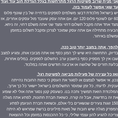
אני מניח שרוב פשיטות הרגל מתרחשות בגלל הגדלת חוב עוד ועוד
עד שאי אפשר לעמוד בזה
.
יש בישראל מלכודת דבש: משלמים לספקים בדחייה של בין שוטף פלוס
60 יום לשוטף פלוס 120 יום. אם אתה עסק שעובד מול עסקים אחרים, אז
מצד אחד אתה מקבל תשלום דחוי ומצד שני אתה משלם דחוי, זה ניחא.
הבעיה מתחילה אם אתה עסק שמוכר לצרכן ומקבל תשלום במזומן
ומשלם באיחור.
להפך, אתה במצב יותר טוב ככה
.
בדיוק, התחושה היא שיש לך המון כסף ואז אתה מבזבז אותו, ומגיע למצב
שבו אין לך מספיק כסף בחשבון ערב התשלום לספקים. במלים אחרות,
בלעת תזרים של שלושה או ארבעה חודשים ואתה במלכוד.
ואז כל עצירה של פעילות מביאה לפשיטת רגל
.
נכון. אי אפשר לצמצם או לסגור את העסק כי כמות החובות נהייתה
ענקית. לדעתי, כל זמן שמוסר התשלומים בישראל יישאר כל כך ארוך,
המלכודת הזאת תמשיך ותכה בנו. כשעסק קטן נסגר אתה אולי לא שומע
את זה בחדשות, אבל זה קורה. כשזאת חברת חתונות, לפתע אתה מגלה
150 זוגות צעירים שנשארים בלי אולם, וכשזאת חברת הוניגמן לפתע
המפרק מגלה שיש חובות של מאות מיליונים ברשת שמראש לא היתה
צריכה להגיע להון עצמי שלילי, כי כל ההכנסות במזומן וכל ההוצאות