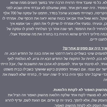
לא. כל מי שעבד איתי הרוויח הרבה יותר במשך השנים ממה שהוא
הפסיד. היה יוצא דופן אחד, ספק שמעולם לא עבדתי איתו ושבוע לפני
הקריסה, כשהייתי משוכנע שהכל בסדר, חתמנו על עסקה של 700 אלף
שקל, והוא שאל אותי אם אני בטוח שהוא יראה את הכסף שלו. אמרתי לו
כן, וטעיתי. נסעתי אליו אמרתי לו שייתן לי את הזמן – אני אמצא איך
להחזיר לו את ההפסד. חצי שנה אחר כך הצלחתי לארגן לו עסקה של
כמה מיליוני דולרים שהוא הרוויח בה בחזרה את מה שהפסיד אצלי.
לחצנו ידיים.
איך היה עם ספקים אחרים
?
לפעמים שינוי בשוליים נראה דרמטי ואז אתה בונה על החודש הבא. זה
לא נכון. לחיות על התקוות של החודש הבא זה גרוע. לא נעלמתי לאף
אחד, לא סיננתי אף אחד. לפעמים לא אהבו את התשובות שלי, אבל הייתי
ישר עם עצמי. וגם כשאחד הספקים ביקש שאשקר בשבילו בבית משפט
כדי שיקבל יותר כסף והיה ברור לי שזה יעזור לי, בחרתי שלא לעשות את
זה
מהשוק האפור לא לקחת הלוואות
.
לא. לא פגשתי לקוח אחד שלקח הלוואה מהשוק האפור וזה הציל את
העסק שלו, אלא להפך. בעיני זה קו אדום. אם הגעת לשם, עדיף להרוג
את העסק ולא לקחת מהשוק האפור.