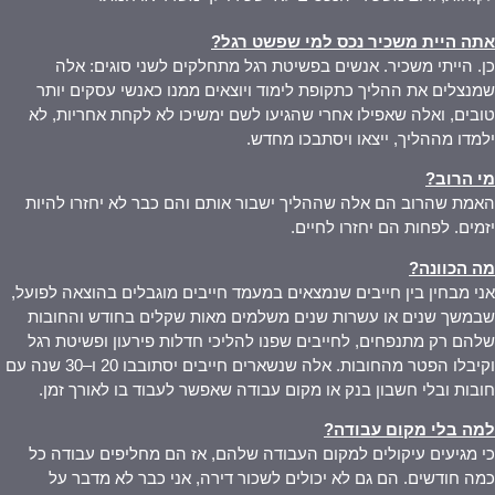
אתה היית משכיר נכס למי שפשט רגל
?
כן. הייתי משכיר. אנשים בפשיטת רגל מתחלקים לשני סוגים: אלה
שמנצלים את ההליך כתקופת לימוד ויוצאים ממנו כאנשי עסקים יותר
טובים, ואלה שאפילו אחרי שהגיעו לשם ימשיכו לא לקחת אחריות, לא
ילמדו מההליך, ייצאו ויסתבכו מחדש.
מי הרוב
?
האמת שהרוב הם אלה שההליך ישבור אותם והם כבר לא יחזרו להיות
יזמים. לפחות הם יחזרו לחיים.
מה הכוונה
?
אני מבחין בין חייבים שנמצאים במעמד חייבים מוגבלים בהוצאה לפועל,
שבמשך שנים או עשרות שנים משלמים מאות שקלים בחודש והחובות
שלהם רק מתנפחים, לחייבים שפנו להליכי חדלות פירעון ופשיטת רגל
וקיבלו הפטר מהחובות. אלה שנשארים חייבים יסתובבו 20 ו–30 שנה עם
חובות ובלי חשבון בנק או מקום עבודה שאפשר לעבוד בו לאורך זמן.
למה בלי מקום עבודה
?
כי מגיעים עיקולים למקום העבודה שלהם, אז הם מחליפים עבודה כל
כמה חודשים. הם גם לא יכולים לשכור דירה, אני כבר לא מדבר על