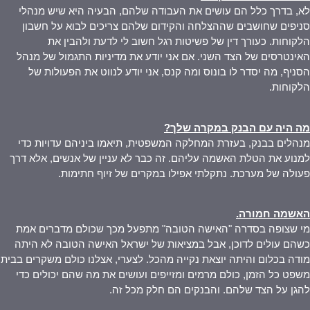
לא, בדרך כלל הם עושים את העבודה שלהם, הבעיה היא שיש מנהלי
סניפים שחושבים שההצלחה והקידום שלהם צריכים לבוא על חשבון
הלקוחות. כעורך דין של פשיטות רגל חשוב לי לדעת ולהבין את
האינטרסים של הצד השני. אם אני יודע את מדיניות התגמול של מנהל
הסניף, מה יסדר לו בונוס ומה קנס, אני יודע לנווט את הפעולות של
הלקוחות.
מה היה עם הבנק במקרה שלך
?
מנהלים בבנק, בעזרת המחלקה המשפטית, תיאמו ביניהם עדויות כדי
למנוע את הטלת האשמה עליהם. זה כבר לא עניין של אנשים, אלא דרך
פעולה של מערכת. נתקלתי אפילו במקרים של זיוף חתימות.
האשמה חמורה
.
מי שצופה בסדרה "האישה הטובה" מתפעל מכך שכולם מדברים אמת
כשהם עולים לדוכן, אבל במציאות של ישראל האישה הטובה לא היתה
מודה בכלום והיתה יוצאת נקייה מהכל. לצערי, אצלנו כולם משקרים בבית
משפט כל הזמן, כולם מרמים ומזייפים ועושים את מה שהם יכולים כדי
להגן על הצד שלהם. והבנקים הם חלק מכל זה.