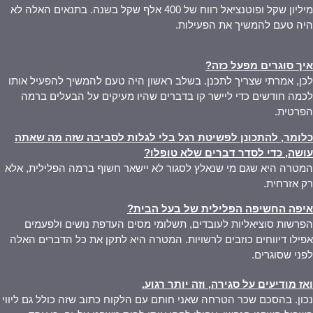
מיליון שקל ופוטנציאל רווח של 400 אלף שקל בשנה. בתנאים האלה לא
היה טעם להמשיך את הפעילות.
איך סוגרים מפעל כזה
?
לכן, אמרתי שצריך לתכנן. בשלב ראשון היה טעם להמשיך להפעיל אותו
לכמה חודשים כדי ליישר קו בדברים שהיו מעיקים על הבעלים ברמה
הפרטית.
כלומר, להתכונן לפשיטת רגל בלי לגלות לסביבה שזה מה שאתה
עושה, כדי לסדר דברים שלא טופלו
?
המטרה היא שגם מי שנאלץ לסגור לא יישאר חשוף ברמה הפלילית, אלא
רק אזרחית.
איפה החשיפה הפלילית של בעל הבית
?
הפרשות סוציאליות לעובדים, תשלומי מסים העדפת נושים ולפעמים
אפילו דיווחים כוזבים לרשויות. המטרה היא לתקן את כל הדברים האלה
לפני שסוגרים.
ואז מודיעים על סגירה, וזה יותר רגוע
.
נכון. בהסכם שכר הטרחה שאני חותם עם הלקוח כתוב שזה כולל גם ליווי