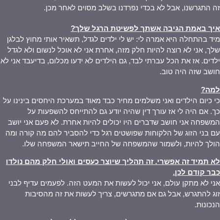
זה התגרשנו, אבל לא בכדי נפרדנו בשלב מסוים לאחר מכן.
איך באמת הגיבה אשתך לפשיטת הרגל שלך
?
מיד בהתחלה היא אמרה לי: יש לי ילדים לגדל, תשאיר אותי מחוץ לבלגן
שלך, אני לא רוצה להיות חלק מזה, אחרת אני לא אוכל לנשום ולא לגדל
ילדים. אז את הכל עברתי לבד, גם הילדים לא ידעו מכלום, בדיעבד אני לא
חושב שזה היה טוב.
למה
?
כי כיום הילדים ואני משלמים מחיר כבד מאוד במערכת היחסים בינינו על
כך. אם היה לי אז עורך דין שהיה יודע גם להתייחס להשפעות על
המשפחה אני חושב שדברים היו יכולים להיות אחרת. לא פעם אני יושב
עם בני הזוג של הלקוחות שפושטים רגל כדי להסביר להם מה קורה ומה
הולך להיות, ולשמור שהמשפחה של החייב תישאר המשפחה שלו.
לא תמיד זה אפשרי. זה תהליך שיוצר כעסים ואולי חלק מהם נולדו
כבר קודם לכן
.
אני לא מתקן עולם, אני יכול לעשות את המעט הזה. לפעמים עדיף לבני
זוג להתגרש, אבל גם אם מתגרשים, צריך לעשות את זה מהסיבות
הנכונות.