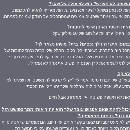
השופט לא מעניש? הוא לא עולה על שקר
?
הוא לא נותן משקל לשקר ולא מעניש, הוא מעדיף להגיע להסכמות.
הלוואי שהיו יותר שופטים אמיצים שמסתכלים על הצדק שמונח לפניהם.
היית חשוף באופן אישי לחובות
?
כן, היו לי ערבויות על חוב של 60 מיליון שקל.
באופן אישי היו לך נכסים? בית? משהו נשאר לך
?
הכל היה בחברה, נשארתי בלי כלום. החלק שלי בבית נכנס לחובות של
הקבוצה וגם הפנסיה שלי, הכל הכל. בדיעבד קיבלתי ייעוץ לא נכון כי
יכולתי לשמור את קרן הפנסיה, פשוט אף אחד לא אמר לי.
לא קל
.
בעלים של חברת מימון אמר לי: "יש לי קו פעולה משפטי וקו שאתה לא
תדע עליו, אבל יגרום לזה שהלקוח שלך יחזיר לי את הכסף"
זאת לא תקופה פשוטה, אין מותרות. אבל חיים
יכול להיות שאם אפגוש עובד שלך הוא יזהיר אותי ממך כפושט רגל
סדרתי? כדמות מפוקפקת
?
יש לא מעט עובדים שאני בקשר איתם עד היום, הם אומרים שדאטה סייף
היתה מקום מיוחד לעבוד בו. היו עובדים שכעסו עלי כי המשכורת