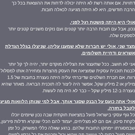
דחויות. אם אותה רשת לא היתה יכולה לדחות את ההוצאות בכל כך
הרבה חודשים, היא לא היתה מגיעה לכאלה חובות.
אולי היא היתה פושטת רגל לפני
.
נכון, אבל עם חובות הרבה יותר קטנים ועם נזקים משניים קטנים יותר
לספקים שלה.
מצד שני, אולי יש חברות שלא שמענו עליהן, שניצלו בגלל הגדלת
אשראים ודחיית תשלומים
.
אני לא חושב. ככל שתעצור את הצלילה מוקדם יותר, יהיה לך קל יותר
לבנות תוכנית עסקית שמוציאה את העסק מהצרות ומחזירה אותו למסלול
רווח. אם חברת השלטים שדיברתי עליה היתה נעצרת בחובות של 1.5
מיליון או 2 מיליון שקל, אפשר היה ליצור לה תוכנית הבראה. מאחר שהיא
נעצרה ב-12 מיליון שקל – כבר לא היה מה לעשות.
אולי אתה כועס על הבנק שסגר אותך, אבל למי שנותן הלוואות מגיע
לקבל בחזרה
.
כל גוף עסקי בישראל פועל במציאות חוקתית שבה נכון שיזמים יוכלו
לקחת סיכון. אם הם לא מצליחים, יעמוד להם הכלי שנקרא חדלות פירעון,
שבמסגרתו יימחקו החובות שלהם. ברגע שאלה כללי המשחק, כל זמן
שיזם פועל בתום לב ועושה מה שהוא יכול ומכניס את כל נכסיו למיזם