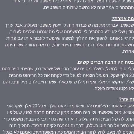
בשביל השקט הנפשי. אפילו לקחו אותי לבית משפט על זה, כי אחד
המתחרים אמר שזה לא נחשב שירותים משפטיים.
מה אמרת
?
שכשאני עברתי את מה שעברתי היה לי ייעוץ משפטי מעולה, אבל עורך
הדין שלי לא ידע להסביר לי ולמשפחה שלי מה אנחנו הולכים לעבור,
להרגיע אותנו ולהפוך את ההליך למשהו שאפשר לעבור אותו עם פחות
חששות וחרדות. אלה דברים שאם הייתי יודע, כנראה החוויה שלי היתה
אחרת.
בטח היו הרבה דברים קשים
.
בלי סוף. למשל, בשלב מסוים עורך הדין של ישראכרט, שהייתי חייב להם
20 אלף שקל, הפעיל הוצאה לפועל כדי לקחת את כל הריהוט מהבית
שלי. התקשרתי אליו ואמרתי לו שיש כאלה שאני חייב להם מיליונים, והם
לא נקטו צעדים כאלה.
זה עזר
?
לא. הוא אמר: מיליונים לא יוציאו מהריהוט שלך, אבל 20 אלף שקל אני
אוציא. מזל שלאשתי ולי היה הסכם ממון שנחתם הרבה לפני, שעל פיו
התכולה של הבית היתה שלה. היא הגישה נגדי תביעה בבית משפט כדי
שיצהיר על הריהוט כשלה, ודרך זה נמנעה לקיחת הציוד. ההליך הזה
הכניס לא מעט לחץ לתוך הבית והמערכת המשפחתית, ואמנם לא בגלל