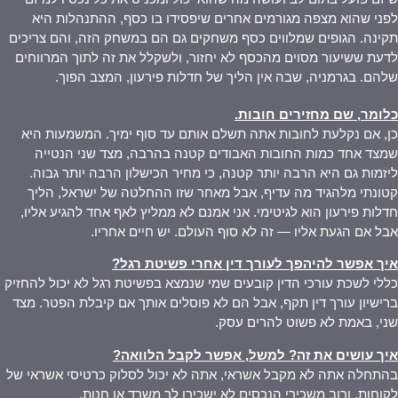
לפני שהוא מצפה מגורמים אחרים שיפסידו בו כסף, ההתנהלות היא
תקינה. הגופים שמלווים כסף משחקים גם הם במשחק הזה, והם צריכים
לדעת ששיעור מסוים מהכסף לא יחזור, ולשקלל את זה לתוך המרווחים
שלהם. בגרמניה, שבה אין הליך של חדלות פירעון, המצב הפוך.
כלומר, שם מחזירים חובות
.
כן, אם נקלעת לחובות אתה תשלם אותם עד סוף ימיך. המשמעות היא
שמצד אחד כמות החובות האבודים קטנה בהרבה, מצד שני הנטייה
ליזמות גם היא הרבה יותר קטנה, כי מחיר הכישלון הרבה יותר גבוה.
קטונתי מלהגיד מה עדיף, אבל מאחר שזו ההחלטה של ישראל, הליך
חדלות פירעון הוא לגיטימי. אני אמנם לא ממליץ לאף אחד להגיע אליו,
אבל אם הגעת אליו — זה לא סוף העולם. יש חיים אחריו.
איך אפשר להיהפך לעורך דין אחרי פשיטת רגל
?
כללי לשכת עורכי הדין קובעים שמי שנמצא בפשיטת רגל לא יכול להחזיק
ברישיון עורך דין תקף, אבל הם לא פוסלים אותך אם קיבלת הפטר. מצד
שני, באמת לא פשוט להרים עסק.
איך עושים את זה? למשל, אפשר לקבל הלוואה
?
בהתחלה אתה לא מקבל אשראי, אתה לא יכול לסלוק כרטיסי אשראי של
לקוחות, ורוב משכירי הנכסים לא ישכירו לך משרד או חנות.