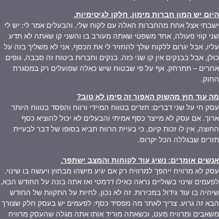
היום יש המון חברות מימון, חלקן לגיטימיות
.
ישבתי אצל אחת מהחברות האלה עם לקוח שלי, והבעלים אמר לי: יש לי
שני קווי פעולה, אחד משפטי שאתה מעורב בו והשני קו שאתה לא תדע
עליו, אבל יגרום ללקוח שלך להחזיר לי את הכסף. אני לא משליך בזה על
כולן, אבל בבנקים אין קו שני כזה. בנקים וחברות ביטוח זה סבבה, גופים
אחרים – תתרחק. אף על פי שבטוח שיש כאלה שפועלים רק במסגרת
החוק.
מה עוד חוץ מהשוק האפור זה סימן לא טוב
?
עסק חי על שני דברים: תזרים בטווח המיידי ורווח והפסד בטווח היותר
ארוך. אם עסק לא מייצר כסף אמיתי והבעלים לא יכול להוציא כסף
החוצה, אין לו זכות קיום, כי בעיית הרווח תביא בסופו של דבר לבעיית
תזרים שבגללה הכל יקרוס.
אנשים אומרים: נשיג עוד לקוחות והמצב ישתפר
.
עסק לא מרוויח ייהפך למרוויח רק אם יגיע מישהו מבחוץ ויעשה בו שינוי.
לפעמים שינוי בשוליים נראה כאילו דרמטי ואז אתה בונה על החודש הבא,
שיהיה בו עוד גידול במכירות. זה לא נכון. לחיות על התקוות של החודש
הבא זה גרוע. צריך לאתר מה מפסיד כסף: לפעמים יש בעסק חלק שצורך
משאבים ומרוויח מעט, וכשאתה מוריד אותו אתה מגלה שהעסק מרוויח