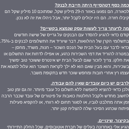
כמה כסף דטהסייף היתה חייבת לבנק
?
לכאורה, הם נפגעו באזור ה-29 מיליון שקל, שמתוכם 10 מיליון שקל הם
קיבלו חזרה. הם היו יכולים לקבל יותר, אבל ניהלו את זה לא נכון.
מה לדעתך צריך לעשות עסק שנמצא בקשיים
?
קודם כדאי להגיע להסדר עם הבנקים על גרייס של שישה חודשים
בתשלומי הקרן של ההלוואות, דבר שיוריד את התשלומים לבנקים ב-75%.
כדאי לדבר עם בעל הבית של הנכס השכור – חנות, משרד, מחסן –
במטרה להוריד את דמי השכירות כרגע, או אפילו לדחות את התשלום או
את חלקו. צריך לזכור שגם לבעל הבית יש אינטרס ששוכר טוב ימשיך
בשכירות, והוא מבין שאם הוא לא ילך לקראת השוכר הוא עלול למצוא את
עצמו רץ אחרי חובות ומחפש שוכר חדש בתקופת משבר.
לרבים יש כיום עובדים שאין להם עבודה
.
ולכן כדאי להוציא לחופשה ללא תשלום כל עובד מיותר. זה גם זמן טוב
לחשוב מחדש ולקבל החלטות כואבות על פיטורים של עובד שכבר הרבה
זמן אתה מתלבט לגביו, או לסגור תחום לא רווחי, או להקפיא פעילות
פיתוח שכרגע הסיכוי שלה להצליח קטן יותר.
בקיצור, שינויים
.
הגיע אלי באחרונה בעלים של חברת אוטובוסים, שכל החלק התיירותי