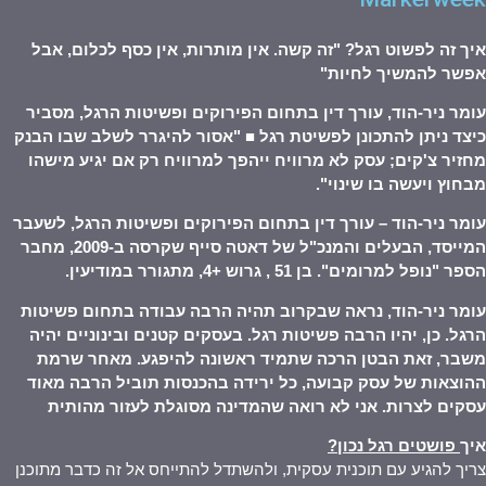
איך זה לפשוט רגל? "זה קשה. אין מותרות, אין כסף לכלום, אבל
אפשר להמשיך לחיות
"
עומר ניר-הוד, עורך דין בתחום הפירוקים ופשיטות הרגל, מסביר
כיצד ניתן להתכונן לפשיטת רגל ■ "אסור להיגרר לשלב שבו הבנק
מחזיר צ'קים; עסק לא מרוויח ייהפך למרוויח רק אם יגיע מישהו
מבחוץ ויעשה בו שינוי
".
עומר ניר-הוד – עורך דין בתחום הפירוקים ופשיטות הרגל, לשעבר
המייסד, הבעלים והמנכ"ל של דאטה סייף שקרסה ב-2009, מחבר
הספר "נופל למרומים". בן 51 , גרוש +4, מתגורר במודיעין
.
עומר ניר-הוד, נראה שבקרוב תהיה הרבה עבודה בתחום פשיטות
הרגל. כן, יהיו הרבה פשיטות רגל. בעסקים קטנים ובינוניים יהיה
משבר, זאת הבטן הרכה שתמיד ראשונה להיפגע. מאחר שרמת
ההוצאות של עסק קבועה, כל ירידה בהכנסות תוביל הרבה מאוד
עסקים לצרות. אני לא רואה שהמדינה מסוגלת לעזור מהותית
איך
פושטים רגל נכון
?
צריך להגיע עם תוכנית עסקית, ולהשתדל להתייחס אל זה כדבר מתוכנן