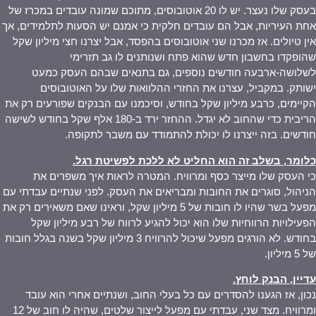
בעסק שלו נעצר. יש לו 20 אוטובוסים, מתוכם שמונה עובדים במכרז של
אחת העיריות, אבל הם עובדים חלקית כי אמנם יש הסעות לתלמידים, אך
אין טיולים. אז מכרנו שני אוטובוסים בהפסד, אבל יצרנו חצי מיליון שקל
שהופקדו בחשבון חדש שהוא פתח ושנותנים לו גב תזרימי
לשלושה-ארבעה חודשים נוספים, גם בתנאים שבהם העסק כמעט
ישותק. במקביל, עצרנו את החזרי ההלוואות שלו על האוטובוסים
הקיימים, כרבע מיליון שקל בחודש, וסיכמנו עם הבנקים שפורעים רק את
הריבית כדי שהחוב לא יגדל. ההחזר ירד ב-180 אלף שקל בחודש לשישה
חודשים. בזה ייצרנו לו יכולת להתמודד עם משבר לתקופה.
כלומר, בשלב זה הוא החליט לא ללכת לפשיטת רגל
.
כי העסק שלו מייצר כסף ומרוויח. המטרה לראות איך משפרים את
הניהול, סוגרים את החובות ומבריאים את העסק. לפני שנתיים עבדתי עם
מפעל בשר שהיו לו חובות של 5 מיליון שקל, וראינו שאם משאירים רק את
הפעילויות הרווחיות שלו הוא יכול להגיע לרווח של רבע מיליון שקל
בחודש. לא הורגים מפעל שיכול להרוויח 3 מיליון שקל בשנה בגלל חובות
של 5 מיליון.
עדיין, הבנק לוחץ
.
נכון, אז הגענו להסדרים עם כל בעלי החוב, ושנתיים אחרי הוא עובד
ומרוויח. מצד שני, עבדתי עם מפעל לייצור שלטים, שהיה לו חוב של 12