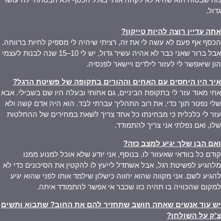
גדול.
אתה עדיין רוצה להיות טייקון
?
הכסף אף פעם לא עשה לי את זה, רציתי שיהיה לי מספיק לחיות ברווחה.
אבל ברור שאני כבר לא אהיה עשיר גדול, יש לי 10–15 שנה לבנות לעצמי
הון שיאפשר לי לעזור לילדים ויישאר לפנסיה.
איך היו היחסים עם האחים וההורים בתקופה של פשיטת הרגל
?
אחי מאוד עזר לי בתקופת הביניים, גם אחותי ובעלה היו שם בשבילי. אבא
שלי נפטר תוך כדי, את רוב התהליך עברתי לבד. הוא היה אדם קשה ולא
עזר לי כלכלית כי מבחינתו כל אחד צריך לשאת במחירים של ההחלטות
שלו, ואם נפלתי אני צריך להתמודד.
ואם הבן שלך יגיע למצב כזה
?
קודם כל בוודאי שאעזור לו. בנוסף, אני יודע שלא אוכל למנוע ממנו
מלהגיע לפשיטת רגל, אבל אשתדל לייעץ לו להקטין את הסיכונים כדי לא
להגיע לשם. אני מקווה שהוא יחווה כישלון שילמד אותו לפני שהוא יגיע
למקום שהכוויה בו תהיה כזו שכבר אי אפשר להתמודד איתה.
יש עוד אנשים שאתה חושב שתחזיר להם את החוב? שתבוא ותשים
צ'ק על השולחן
?