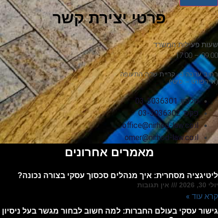
פרטי יצירת קשר
שעות פעילות המשרד
09:00 – 17:00
רחוב ערבה 3, קריית שדה התעופה
(איירפורט – סיטי)
טלפון: 03-3036301
פקס: 03-3036302
office@nirhod-law.co.il
omer@nirhod-law.co.il
מאמרים אחרונים
ליטיגציה מסחרית: איך מנהלים סכסוך עסקי בצורה נכונה?
יולי 30, 2026
אין תגובות
קרא עוד »
גישור עסקי בעולם החברות: למה חשוב לבחור מגשר בעל ניסיון