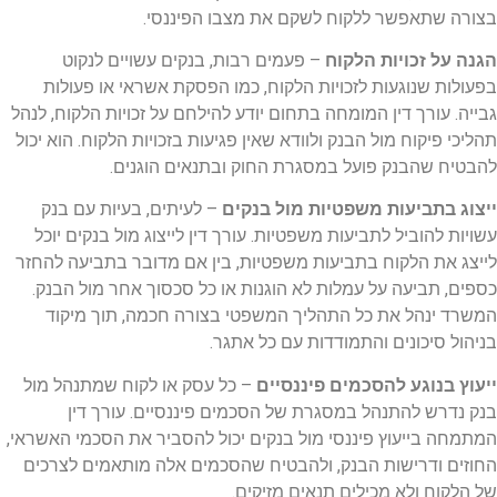
בצורה שתאפשר ללקוח לשקם את מצבו הפיננסי.
הגנה על זכויות הלקוח
– פעמים רבות, בנקים עשויים לנקוט
בפעולות שנוגעות לזכויות הלקוח, כמו הפסקת אשראי או פעולות
גבייה. עורך דין המומחה בתחום יודע להילחם על זכויות הלקוח, לנהל
תהליכי פיקוח מול הבנק ולוודא שאין פגיעות בזכויות הלקוח. הוא יכול
להבטיח שהבנק פועל במסגרת החוק ובתנאים הוגנים.
ייצוג בתביעות משפטיות מול בנקים
– לעיתים, בעיות עם בנק
עשויות להוביל לתביעות משפטיות. עורך דין לייצוג מול בנקים יוכל
לייצג את הלקוח בתביעות משפטיות, בין אם מדובר בתביעה להחזר
כספים, תביעה על עמלות לא הוגנות או כל סכסוך אחר מול הבנק.
המשרד ינהל את כל התהליך המשפטי בצורה חכמה, תוך מיקוד
בניהול סיכונים והתמודדות עם כל אתגר.
ייעוץ בנוגע להסכמים פיננסיים
– כל עסק או לקוח שמתנהל מול
בנק נדרש להתנהל במסגרת של הסכמים פיננסיים. עורך דין
המתמחה בייעוץ פיננסי מול בנקים יכול להסביר את הסכמי האשראי,
החוזים ודרישות הבנק, ולהבטיח שהסכמים אלה מותאמים לצרכים
של הלקוח ולא מכילים תנאים מזיקים.