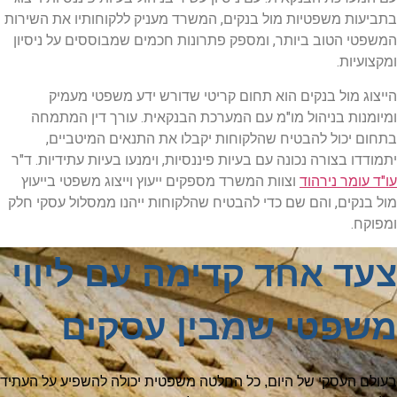
בתביעות משפטיות מול בנקים, המשרד מעניק ללקוחותיו את השירות
המשפטי הטוב ביותר, ומספק פתרונות חכמים שמבוססים על ניסיון
ומקצועיות.
הייצוג מול בנקים הוא תחום קריטי שדורש ידע משפטי מעמיק
ומיומנות בניהול מו"מ עם המערכת הבנקאית. עורך דין המתמחה
בתחום יכול להבטיח שהלקוחות יקבלו את התנאים המיטביים,
יתמודדו בצורה נכונה עם בעיות פיננסיות, וימנעו בעיות עתידיות. ד"ר
עו"ד עומר נירהוד
וצוות המשרד מספקים ייעוץ וייצוג משפטי בייעוץ
מול בנקים, והם שם כדי להבטיח שהלקוחות ייהנו ממסלול עסקי חלק
ומפוקח.
צעד אחד קדימה עם ליווי
משפטי שמבין עסקים
בעולם העסקי של היום, כל החלטה משפטית יכולה להשפיע על העתיד