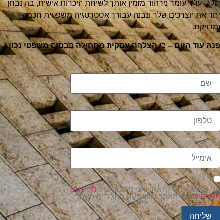
שלך. עו"ד עומר נירהוד מזמין אותך לשיחת היכרות אישית, בה נבחן
יחד את הצרכים שלך ונבנה עבורך אסטרטגיה משפטית חכמה
ומדויקת.
פנה עוד היום – כי הצלחה עסקית מתחילה בבסיס משפטי נכון.
שם
טלפון
אימייל
אני מאשר/ת כי קראתי ואני מסכים/ה ל
מדיניות
הפרטיות
של האתר שמופיעה בתחתית האתר.
שליחה